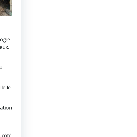
gogie
eux.
du
le le
vation
 côté